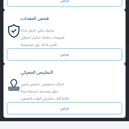
عرض
فحص المعدات
وصول دولي، فريق خبراء
فحوصات شاملة، تحليل احترافي
تقارير عادلة، رؤى موضوعية
عرض
التخليص الجمركي
امتثال متخصص، تخليص سلس
حلول مصممة، استجابة مرنة
كفاءة آلية، تحكم في الوقت الحقيقي
عرض