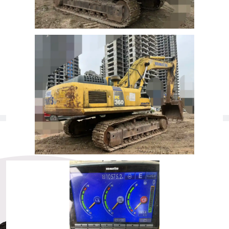
الوزن التشغيلي
36
أطنان
ملحقات
حفر
الموقع
الصين القارية
تم تسجيل الساعات والحالة في وقت الإدراج وهي عرضة للتغيير. يُرجى التواصل مع
مستشارالمبيعات للحصول على قراءة محدثة.
مستشار مبيعات
MechLink-Wayne
الهاتف
：
+852 69516013
البريد الإلكتروني
：
wayne@mechandlink.com
المورد
：
شنتشن جيليان ييهاو