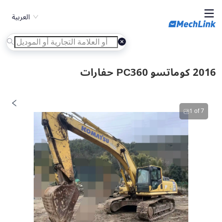
العربية
2016 كوماتسو PC360 حفارات
1
of
7