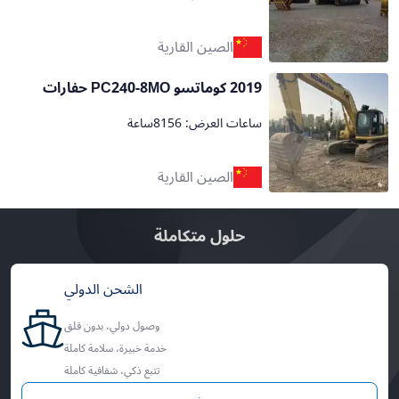
الصين القارية
2019 كوماتسو PC240-8MO حفارات
ساعات العرض: 8156ساعة
الصين القارية
حلول متكاملة
الشحن الدولي
وصول دولي، بدون قلق
خدمة خبيرة، سلامة كاملة
تتبع ذكي، شفافية كاملة