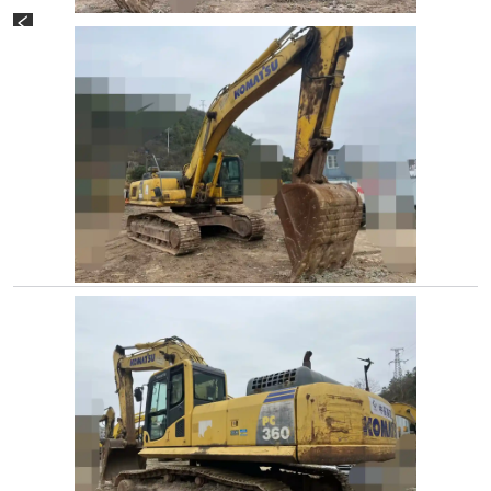
المعلومات الأساسية
الفئة
حفارات
العلامة التجارية
كوماتسو
النموذج
PC360
السنة
2016
ساعات العرض
10575
ساعة
معلومات الانبعاثات
3 الصين
الرقم التسلسلي
-