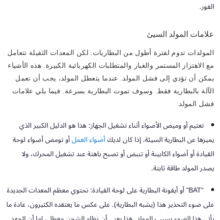
الفور.
علامات المولد السيئ
المولدات تدوم لفترة أطول من البطاريات. لكن المعدات الثقيلة تتعامل
مع الاهتزاز المستمر والغبار والمتطلبات الكهربائية الكبيرة. هذه الأشياء
يمكن أن تؤدي إلى فشل المولد. عندما يتعطل المولد، يجب أن تعمل
الآلة بالبطارية فقط. وسوف تموت البطارية بسرعة. فيما يلي علامات
فشل المولد:
تعتيم أو وميض الأضواء أثناء تشغيل الجهاز:
هذا هو الدليل الكبير الذي
يميزها عن البطارية السيئة. إذا كان لديك
أضواء العمل
أو تومض أضواء لوحة
القيادة أو أضواء الكابينة أو تنبض أو تصبح باهتة عند تشغيل المحرك، ولا
يصدر المولد طاقة ثابتة.
“BAT" أو أيقونة البطارية على لوحة القيادة:
تحتوي معظم المعدات الجديدة
على ضوء التحذير هذا (يشبه البطارية). على عكس ما يعتقده الكثيرون، عادة ما
يأتي هذا الضوء بسبب المولد. هذا يعني أن نظام الشحن معطل، إما أن الجهد