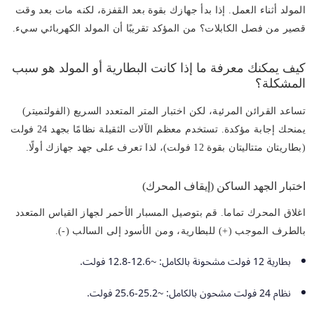
المولد أثناء العمل. إذا بدأ جهازك بقوة بعد القفزة، لكنه مات بعد وقت
قصير من فصل الكابلات؟ من المؤكد تقريبًا أن المولد الكهربائي سيء.
كيف يمكنك معرفة ما إذا كانت البطارية أو المولد هو سبب
المشكلة؟
تساعد القرائن المرئية، لكن اختبار المتر المتعدد السريع (الفولتميتر)
يمنحك إجابة مؤكدة. تستخدم معظم الآلات الثقيلة نظامًا بجهد 24 فولت
(بطاريتان متتاليتان بقوة 12 فولت)، لذا تعرف على جهد جهازك أولًا.
اختبار الجهد الساكن (إيقاف المحرك)
اغلاق المحرك تماما. قم بتوصيل المسبار الأحمر لجهاز القياس المتعدد
بالطرف الموجب (+) للبطارية، ومن الأسود إلى السالب (-).
بطارية 12 فولت مشحونة بالكامل: ~12.6-12.8 فولت.
نظام 24 فولت مشحون بالكامل: ~25.2-25.6 فولت.