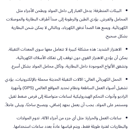
البيئات المتطرفة:
يدخل الغبار إلى داخل المولد ويطحن الأجزاء مثل
المحامل والفرش. يؤدي الطين والرطوبة إلى صدأ أطراف البطارية والموصلات
الكهربائية. ويمنع هذا الصدأ تدفق الكهرباء، وبالتالي لا يمكن شحن البطارية
بشكل صحيح.
الاهتزاز الشديد:
هذه مشكلة كبيرة لا تتعامل معها سوى المعدات الثقيلة.
يمكن أن يؤدي الاهتزاز القوي دون توقف إلى تفكك الأسلاك الكهربائية،
وتشقق الألواح الموجودة داخل البطارية، وتآكل محامل المولد بشكل أسرع.
الحمل الكهربائي العالي:
الآلات الثقيلة الحديثة محملة بالإلكترونيات. يؤدي
تشغيل أضواء العمل الساطعة ونظام تحديد المواقع العالمي (GPS) وأجهزة
الراديو وأدوات التحكم الهيدروليكية لساعات متواصلة إلى فرض ضغط ثقيل
ومستمر على المولد. يجب أن يعمل بجهد إضافي، ويصبح ساخنًا، ويبلى عاجلاً.
ساعات العمل والحرارة:
مثل أي جزء من أجزاء الآلة، تدوم المولدات
والبطاريات لفترة طويلة فقط، ويتم قياسها عادةً بعدد ساعات استخدامها.