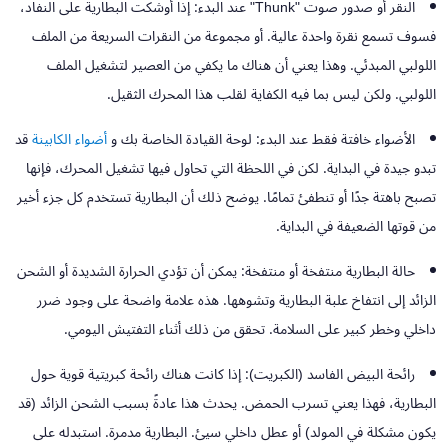
النقر أو صدور صوت "Thunk" عند البدء:
إذا أوشكت البطارية على النفاد،
فسوف تسمع نقرة واحدة عالية. أو مجموعة من النقرات السريعة من الملف
اللولبي المبدئي. وهذا يعني أن هناك ما يكفي من العصير لتشغيل الملف
اللولبي. ولكن ليس بما فيه الكفاية لقلب هذا المحرك الثقيل.
الأضواء خافتة فقط عند البدء:
لوحة القيادة الخاصة بك و
أضواء الكابينة
قد
تبدو جيدة في البداية. لكن في اللحظة التي تحاول فيها تشغيل المحرك، فإنها
تصبح باهتة جدًا أو تنطفئ تمامًا. يوضح ذلك أن البطارية تستخدم كل جزء أخير
من قوتها الضعيفة في البداية.
حالة البطارية منتفخة أو منتفخة:
يمكن أن تؤدي الحرارة الشديدة أو الشحن
الزائد إلى انتفاخ علبة البطارية وتشوهها. هذه علامة واضحة على وجود ضرر
داخلي وخطر كبير على السلامة. تحقق من ذلك أثناء التفتيش اليومي.
رائحة البيض الفاسد (الكبريت):
إذا كانت هناك رائحة كبريتية قوية حول
البطارية، فهذا يعني تسرب الحمض. يحدث هذا عادةً بسبب الشحن الزائد (قد
يكون مشكلة في المولد) أو عطل داخلي سيئ. البطارية مدمرة. استبدله على