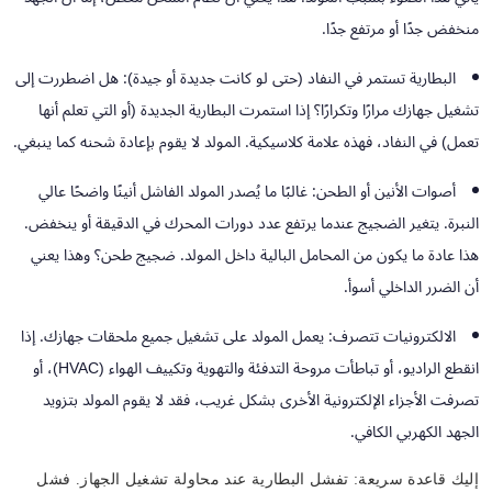
منخفض جدًا أو مرتفع جدًا.
البطارية تستمر في النفاد (حتى لو كانت جديدة أو جيدة):
هل اضطررت إلى
تشغيل جهازك مرارًا وتكرارًا؟ إذا استمرت البطارية الجديدة (أو التي تعلم أنها
تعمل) في النفاد، فهذه علامة كلاسيكية. المولد لا يقوم بإعادة شحنه كما ينبغي.
أصوات الأنين أو الطحن:
غالبًا ما يُصدر المولد الفاشل أنينًا واضحًا عالي
النبرة. يتغير الضجيج عندما يرتفع عدد دورات المحرك في الدقيقة أو ينخفض.
هذا عادة ما يكون من المحامل البالية داخل المولد. ضجيج طحن؟ وهذا يعني
أن الضرر الداخلي أسوأ.
الالكترونيات تتصرف:
يعمل المولد على تشغيل جميع ملحقات جهازك. إذا
انقطع الراديو، أو تباطأت مروحة التدفئة والتهوية وتكييف الهواء (HVAC)، أو
تصرفت الأجزاء الإلكترونية الأخرى بشكل غريب، فقد لا يقوم المولد بتزويد
الجهد الكهربي الكافي.
إليك قاعدة سريعة: تفشل البطارية عند محاولة تشغيل الجهاز. فشل