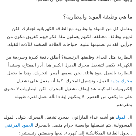
ما هي وظيفة المولد والبطارية؟
يتعامل كل من المولد والبطارية مع الطاقة الكهربائية لجهازك. لكن
لديهم وظائف مختلفة، لكنهم يعملون معًا. فكر فيهم كفريق مكون من
جزأين. لقد تم تصميمها لتلبية احتياجات الطاقة الضخمة للآلات الثقيلة.
البطارية مثل العداء.
وظيفتها الرئيسية؟ أطلق دفعة كبيرة وسريعة من
الكهرباء. يكفي لتشغيل محرك الديزل الكبير هذا. أدر المفتاح، وستبدأ
البطارية بالعمل بقوة هائلة. نحن نسميها أمبير التحريك. وهذا ما يجعل
محرك بداية
العمل، وتشغيل المحرك. كما أنه يعمل على تشغيل
إلكترونيات الماكينة عند إيقاف تشغيل المحرك. لكن البطاريات لا تحتوي
على ما يكفي من العصير. لا يمكنهم إبقاء الآلة تعمل لفترة طويلة
بمفردهم.
ال
المولد
هو أشبه عداء الماراثون.
بمجرد تشغيل المحرك، يتولى المولد
المسؤولية. يتم تشغيلها بواسطة حزام متصل بالمحرك
العمود المرفقي
. يحول الطاقة الميكانيكية إلى كهرباء. لديها وظيفتين رئيسيتين: