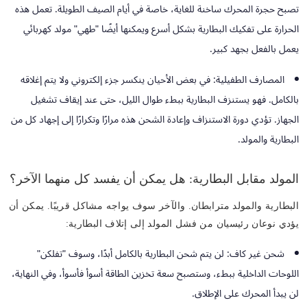
تصبح حجرة المحرك ساخنة للغاية، خاصة في أيام الصيف الطويلة. تعمل هذه
الحرارة على تفكيك البطارية بشكل أسرع ويمكنها أيضًا "طهي" مولد كهربائي
يعمل بالفعل بجهد كبير.
المصارف الطفيلية:
في بعض الأحيان ينكسر جزء إلكتروني ولا يتم إغلاقه
بالكامل. فهو يستنزف البطارية ببطء طوال الليل، حتى عند إيقاف تشغيل
الجهاز. تؤدي دورة الاستنزاف وإعادة الشحن هذه مرارًا وتكرارًا إلى إجهاد كل من
البطارية والمولد.
المولد مقابل البطارية: هل يمكن أن يفسد كل منهما الآخر؟
البطارية والمولد مترابطان. والآخر سوف يواجه مشاكل قريبًا. يمكن أن
يؤدي نوعان رئيسيان من فشل المولد إلى إتلاف البطارية:
شحن غير كاف:
لن يتم شحن البطارية بالكامل أبدًا، وسوف "تفلكن"
اللوحات الداخلية ببطء، وستصبح سعة تخزين الطاقة أسوأ فأسوأ، وفي النهاية،
لن يبدأ المحرك على الإطلاق.