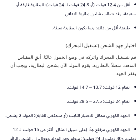
أقل من 12.4 فولت (أو 24.8 فولت لـ 24 فولت): البطارية فارغة أو
ضعيفة، وقد تتطلب شاحن بطارية للتعافي.
طريقة أقل من ذلك: ربما تكون البطارية سيئة.
اختبار جهد الشحن (تشغيل المحرك)
قم بتشغيل المحرك واتركه في وضع الخمول عاليًا. أبقِ المقياس
المتعدد متصلاً بالبطارية. يقوم المولد الآن بشحن البطارية، ويجب أن
يقفز الجهد.
نظام 12 فولت: 13.7 – 14.7 فولت.
نظام 24 فولت: 27.5 – 28.5 فولت.
الجهد الكهربي مماثل للاختبار الثابت (أو منخفض للغاية): المولد لا يشحن.
الجهد الكهربي مرتفع جدًا (على سبيل المثال، أكثر من 15 فولت لـ 12
فولت، و30 فولت لـ 24 فولت): منظم جهد المولد معطل. إن الشحن الزائد