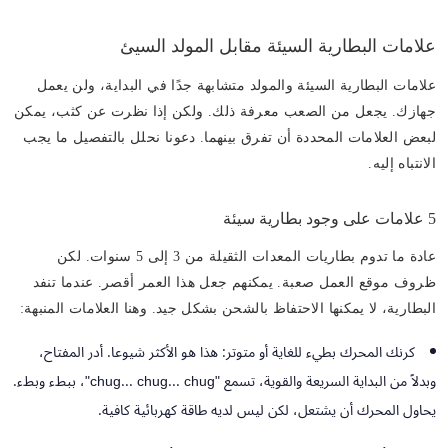
علامات البطارية السيئة مقابل المولد السيئ
علامات البطارية السيئة والمولد متشابهة جدًا في البداية، ولن يعمل
جهازك. يجعل من الصعب معرفة ذلك. ولكن إذا نظرت عن كثب، يمكن
لبعض العلامات المحددة أن تفرق بينهما. دعونا نحلل بالتفصيل ما يجب
الانتباه إليه.
5 علامات على وجود بطارية سيئة
عادة ما تدوم بطاريات المعدات الثقيلة من 3 إلى 5 سنوات. لكن
ظروف موقع العمل صعبة. يمكنهم جعل هذا العمر أقصر. عندما تنفد
البطارية، لا يمكنها الاحتفاظ بالشحن بشكل جيد. وهنا العلامات المنبهة:
كرنك المحرك بطيء للغاية أو متوتر:
هذا هو الأكثر شيوعا. أدر المفتاح،
وبدلاً من البداية السريعة والقوية، تسمع "chug... chug... chug"، ببطء وبطء.
يحاول المحرك أن يشتعل، لكن ليس لديه طاقة كهربائية كافية.