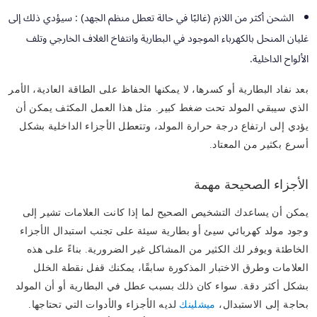
الشحن أكثر من اللازم (غالبًا في حالة تعطل منظم الجهد)
: سيؤدي ذلك إلى
غليان المنحل بالكهرباء الموجود في البطارية وانتفاخ الغلاف الخارجي وتلف
الألواح الداخلية.
بعد نفاد البطارية أو كسرها، لا يمكنها الحفاظ على الطاقة العادية، الأمر
الذي سيبقي المولد تحت ضغط كبير. مثل هذا العمل المكثف يمكن أن
يؤدي إلى ارتفاع درجة حرارة المولد، وتتعطل الأجزاء الداخلية بشكل
أسرع بكثير من المعتاد.
الأجزاء الصحيحة مهمة
يمكن أن يساعدك التشخيص الصحيح لما إذا كانت العلامات تشير إلى
وجود مولد كهربائي سيئ أو بطارية سيئة على تجنب استبدال الأجزاء
الخاطئة ويوفر لك الكثير من المشاكل غير الضرورية. بناءً على هذه
العلامات وطرق الاختبار المذكورة سابقًا، يمكنك قفل نقطة الخلل
بشكل أكثر دقة. سواء كان ذلك بسبب عطل في البطارية أو أن المولد
بحاجة إلى الاستبدال،
ميشلينك
لديه الأجزاء والأدوات التي تحتاجها.