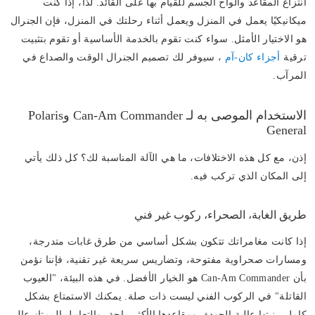
انتزاع المقاعد وألواح الجسم للقيام بها على القائد. لذا، إذا كنت
ميكانيكيًا يعمل في المنزل ويعمل أثناء رحلتك في المنزل، فإن الجنرال
هو الاختيار الأمثل. سواء كنت تقوم بالخدمة الأساسية أو تقوم بتثبيت
ترقية
أجزاء كان-آم
، سيوفر لك تصميم الجنرال الوقت والصداع في
المرآب.
الاستخدام الموصى به لـ Can-Am Commander وPolaris
General
إذن، مع كل هذه الاختلافات، ما هي الآلة المناسبة لك؟ كل ذلك يأتي
إلى المكان الذي تركب فيه.
طريق الغابة، الصحراء، ركوب غير فني
إذا كانت مغامراتك تتكون بشكل أساسي من طرق غابات متدرجة،
ومسارات صحراوية مفتوحة، وتضاريس سريعة غير تقنية، فإننا نؤمن
بأن Can-Am Commander هو الخيار الأفضل. في هذه البيئة، "العيوب
القاتلة" في الركوب الفني ليست ذات صلة. يمكنك الاستمتاع بشكل
كامل ببنيتها عالية الجودة، ومقاعدها الأكثر راحة، والتعامل الممتاز عالي