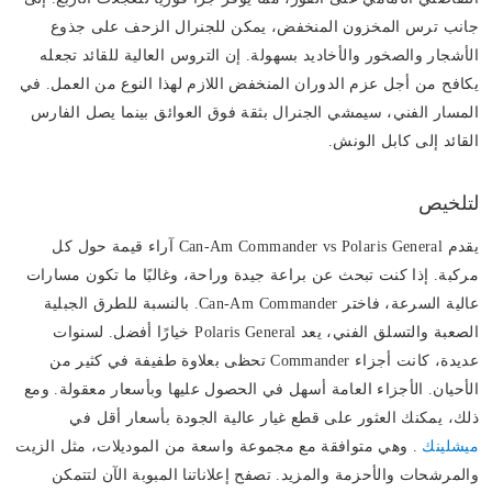
جانب ترس المخزون المنخفض، يمكن للجنرال الزحف على جذوع
الأشجار والصخور والأخاديد بسهولة. إن التروس العالية للقائد تجعله
يكافح من أجل عزم الدوران المنخفض اللازم لهذا النوع من العمل. في
المسار الفني، سيمشي الجنرال بثقة فوق العوائق بينما يصل الفارس
القائد إلى كابل الونش.
لتلخيص
يقدم Can-Am Commander vs Polaris General آراء قيمة حول كل
مركبة. إذا كنت تبحث عن براعة جيدة وراحة، وغالبًا ما تكون مسارات
عالية السرعة، فاختر Can-Am Commander. بالنسبة للطرق الجبلية
الصعبة والتسلق الفني، يعد Polaris General خيارًا أفضل. لسنوات
عديدة، كانت أجزاء Commander تحظى بعلاوة طفيفة في كثير من
الأحيان. الأجزاء العامة أسهل في الحصول عليها وبأسعار معقولة. ومع
ذلك، يمكنك العثور على قطع غيار عالية الجودة بأسعار أقل في
ميشلينك
. وهي متوافقة مع مجموعة واسعة من الموديلات، مثل الزيت
والمرشحات والأحزمة والمزيد. تصفح إعلاناتنا المبوبة الآن لتتمكن