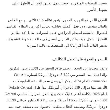
بسبب المطبات المتكررة، حيث يعمل تعليق الجنرال الأطول على
تسهيل الأمور.
الفرق الآخر هو التوجيه المعزز. يتميز نظام DPS ثلاثي الوضع الخاص
بالقائد بتقديم ردود فعل أفضل وقابلية تعديل أكبر من النظام القياسي
للجنرال. بالنسبة لمعظم الدراجين على الممرات، يعمل كلا نظامي
التعليق بشكل جيد، ولكن الجنرال أفضل في حالة الخشونة الشديدة.
يشعر القائد بأنه أكثر ثباتًا في المنعطفات عالية السرعة.
السعر والقدرة على تحمل التكاليف
دعونا نتحدث عن السعر. يعتمد فرق السعر بين الاثنين على التكوين
والداخلية. يبدأ السعر من 15,699 دولارًا أمريكيًا لسيارة Can-Am
Commander لعام 2024. يمكن أن يصل سعر النسخة العلوية ذات
الأربعة مقاعد إلى 28.599 دولارًا أمريكيًا. يبدأ طراز Polaris General
لعام 2025 بتكلفة أعلى قليلاً، حيث يبلغ سعر الطراز الأساسي General
1000 حوالي 17,499 دولارًا أمريكيًا وإصدار XP المتطور حوالي 23,999
دولارًا أمريكيًا. وبطبيعة الحال، يمكنك الحصول على صفقة جيدة عند