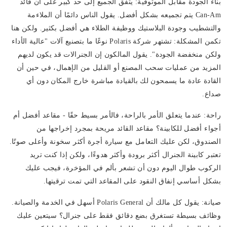
بناء الجودة مقابل الموثوقية:
يتفق الجميع إلى حد كبير على أن قائد
Can-Am يتم تجميعه بشكل أفضل. يقول الناس دائمًا أن الملاءمة
والتشطيب وجودة البلاستيك ووظيفة الطلاء هي أفضل بكثير. ولكن هنا
تكمن المشكلة: تشتهر شركة Polaris نوعًا ما بتصنيع آلات "عالية الأداء
ولكن منخفضة الجودة". يقول المالكون إن الجنرالات قد يكون لديهم
المزيد من عمليات سحب المصنع أو القليل من الإهمال، في حين أن
القادة عادة ما يسمحون لك بالقيادة مباشرة خارج المكان دون أي
صداع.
راحة:
عندما يتعلق الأمر بالراحة، فالأمر بسيط حقًا - مقاعد أفضل أم
أجواء أفضل للكابينة؟ مقاعد القائد مريحة بمجرد إخراجها من
الصندوق، لكن عليك التعامل مع سيارة أجرة أكثر سخونة وأعلى صوتًا.
تعتبر كابينة الجنرال أكثر برودة وأكثر هدوءًا، ولكن إذا كنت تريد
الركوب طوال اليوم دون أن تشعر بألم في المؤخرة، فيجب عليك
بشكل أساسي إنفاق النقود على المقاعد التي تمت ترقيتها.
صيانة:
يقول كل مالك أن Polaris General أسهل في الخدمة والصيانة.
وظائف بسيطة تستغرق بضع دقائق فقط على جنرال؟ سيتعين عليك