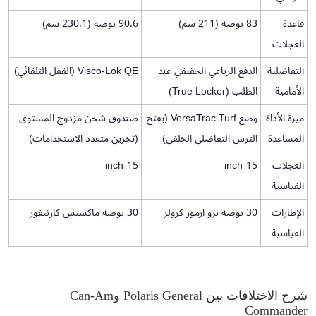
قاعدة
83 بوصة (211 سم)
90.6 بوصة (230.1 سم)
العجلات
التفاضلية
الدفع الرباعي الحقيقي عند
Visco-Lok QE (القفل التلقائي)
الأمامية
الطلب (True Locker)
ميزة الأداة
وضع VersaTrac Turf (يفتح
صندوق شحن مزدوج المستوى
المساعدة
الترس التفاضلي الخلفي)
(تخزين متعدد الاستخدامات)
العجلات
15-inch
15-inch
القياسية
الإطارات
30 بوصة برو ارمور كرولر
30 بوصة ماكسيس كارنيفور
القياسية
شرح الاختلافات بين Polaris General وCan-Am
Commander