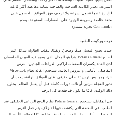
السرعة. تعتبر الكابينة الساخنة والصاخبة بمثابة مقايضة أكثر قابلية
للإدارة عندما تتجول بسرعة ولا تزحف فوق العوائق. للحصول على
متعة خالصة وسريعة الوتيرة على المسارات المفتوحة، يقدم
Commander تجربة متميزة.
درب وركوب التقنية
عندما يصبح المسار ضيقًا وصخريًا وتقنيًا، تنقلب الطاولة بشكل كبير
لصالح Polaris General. هذا هو المكان الذي يصبح فيه العيبان الحاسمان
لدى القائد يكسران الصفقات لراكبي الدراجات الجادين: الترس
التفاضلي الأمامي والتروس العالية. يستخدم القائد نظام Visco-Lok
QE، وهو ليس ترس تفاضلي حقيقي. على العوائق الزلقة، يجب أن
تدور العجلة مرتين أو ثلاث دورات كاملة قبل أن يعمل النظام. بحلول
ذلك الوقت، غالبًا ما تكون قد فقدت كل الزخم.
في المقابل، يستخدم Polaris General نظام الدفع الرباعي الحقيقي عند
الطلب. في اللحظة التي يكتشف فيها الانزلاق، يتم قفل الترس
التفاضلي الأمامي على الفور، مما يوفر جرًا فوريًا للعجلات الأربع. إلى