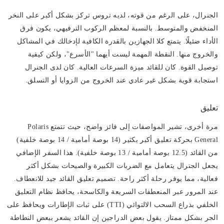
الجنرال، على الرغم من قوته، لديه تروس تركز بشكل أكبر على النخر
المنخفض والمتوسط. بالنسبة لمعظم الركوب الترفيهي، يكون فرق
الأداء ضئيلًا. يتمتع كلا الجهازين بالقدرة الكافية لإدخالك في المشاكل
والخروج منها. النقطة المهمة ليست أيهما "الأسرع"، ولكن كيفية
توصيل القوة. كان للقائد ميزة السرعات العالية. كان لدى الجنرال
استجابة قوية بشكل غير عادي عند الخروج من الزوايا أو التسلق.
تعليق
مرة أخرى، تشير المواصفات إلى فائز واضح، حيث تتمتع Polaris
General بحركة تعليق أكبر بكثير (14 بوصة أمامية / 14 بوصة خلفية)
من القائد (12.5 بوصة أمامية / 13 بوصة خلفية). هذا السفر الإضافي
يجعل الجنرال يتعامل مع الضربات الكبيرة والصيحات بشكل أكثر
فعالية، مما يوفر رحلة أكثر راحة. تصميم تعليق القائد جيد للانعطاف.
عند المرور عبر المنعطفات السريعة والكاسحة، يحافظ نظام التعليق
الخلفي بذراع السحب الالتوائي (TTI) على ثبات الإطارات ويحافظ على
الجر بشكل ممتاز. يقول بعض الدراجين إن القائد يشعر ببعض النطاطة