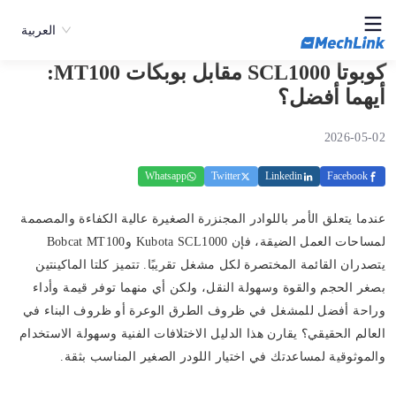
العربية
كوبوتا SCL1000 مقابل بوبكات MT100:
أيهما أفضل؟
2026-05-02
Whatsapp
Twitter
Linkedin
Facebook
عندما يتعلق الأمر باللوادر المجنزرة الصغيرة عالية الكفاءة والمصممة
لمساحات العمل الضيقة، فإن Kubota SCL1000 وBobcat MT100
يتصدران القائمة المختصرة لكل مشغل تقريبًا. تتميز كلتا الماكينتين
بصغر الحجم والقوة وسهولة النقل، ولكن أي منهما توفر قيمة وأداء
وراحة أفضل للمشغل في ظروف الطرق الوعرة أو ظروف البناء في
العالم الحقيقي؟ يقارن هذا الدليل الاختلافات الفنية وسهولة الاستخدام
والموثوقية لمساعدتك في اختيار اللودر الصغير المناسب بثقة.