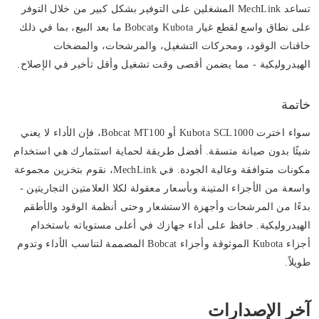
تساعد MechLink المشغلين على التوفير بشكل كبير من خلال التوفر
على نطاق واسع لقطع غيار Kubota وBobcat ما بعد البيع، بما في ذلك
حاقنات الوقود، ومحركات التشغيل، والمرشحات، والمضخات
الهيدروليكية - مما يضمن أقصى وقت تشغيل وأقل تأخير في الإصلاح.
خاتمة
سواء اخترت Kubota SCL1000 أو Bobcat MT100، فإن الأداء لا يعني
شيئًا بدون صيانة متسقة. أفضل طريقة لحماية استثمارك هي استخدام
مكونات متوافقة وعالية الجودة. في MechLink، نقوم بتخزين مجموعة
واسعة من الأجزاء المتينة وبأسعار معقولة لكلا العلامتين التجاريتين -
بدءًا من المرشحات وأجهزة الاستشعار وحتى أنظمة الوقود والأطقم
الهيدروليكية. حافظ على أداء جهازك في أعلى مستوياته باستخدام
أجزاء Kubota الموثوقة وأجزاء Bobcat المصممة لتناسب الأداء وتدوم
طويلاً.
آخر الإصدارات