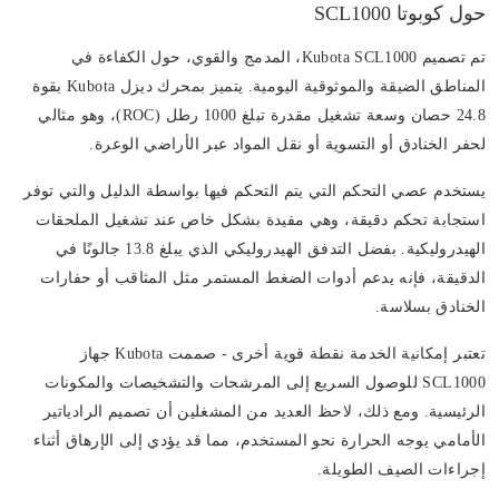
حول كوبوتا SCL1000
تم تصميم Kubota SCL1000، المدمج والقوي، حول الكفاءة في
المناطق الضيقة والموثوقية اليومية. يتميز بمحرك ديزل Kubota بقوة
24.8 حصان وسعة تشغيل مقدرة تبلغ 1000 رطل (ROC)، وهو مثالي
لحفر الخنادق أو التسوية أو نقل المواد عبر الأراضي الوعرة.
يستخدم عصي التحكم التي يتم التحكم فيها بواسطة الدليل والتي توفر
استجابة تحكم دقيقة، وهي مفيدة بشكل خاص عند تشغيل الملحقات
الهيدروليكية. بفضل التدفق الهيدروليكي الذي يبلغ 13.8 جالونًا في
الدقيقة، فإنه يدعم أدوات الضغط المستمر مثل المثاقب أو حفارات
الخنادق بسلاسة.
تعتبر إمكانية الخدمة نقطة قوية أخرى - صممت Kubota جهاز
SCL1000 للوصول السريع إلى المرشحات والتشخيصات والمكونات
الرئيسية. ومع ذلك، لاحظ العديد من المشغلين أن تصميم الرادياتير
الأمامي يوجه الحرارة نحو المستخدم، مما قد يؤدي إلى الإرهاق أثناء
إجراءات الصيف الطويلة.