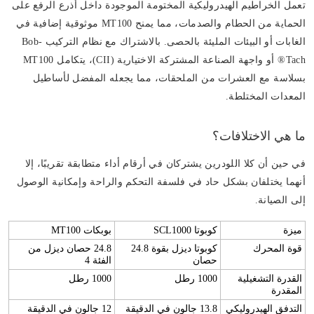
تعمل الخراطيم الهيدروليكية المختومة الموجودة داخل أذرع الرفع على
الحماية من الحطام والصدمات، مما يمنح MT100 موثوقية إضافية في
الغابات أو البيئات المليئة بالحصى. بالاشتراك مع نظام التركيب Bob-
Tach® أو واجهة الصناعة المشتركة الاختيارية (CII)، يتكامل MT100
بسلاسة مع العشرات من الملحقات، مما يجعله المفضل لأساطيل
المعدات المختلطة.
ما هي الاختلافات؟
في حين أن كلا اللودرين يشتركان في أرقام أداء متطابقة تقريبًا، إلا
أنهما يختلفان بشكل حاد في فلسفة التحكم والراحة وإمكانية الوصول
إلى الصيانة.
ميزة
كوبوتا SCL1000
بوبكات MT100
قوة المحرك
كوبوتا ديزل بقوة 24.8
24.8 حصان ديزل من
حصان
الفئة 4
القدرة التشغيلية
1000 رطل
1000 رطل
المقدرة
التدفق الهيدروليكي
13.8 جالون في الدقيقة
12 جالون في الدقيقة