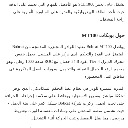
بشكل عام، يعتبر SCL1000 هو الأفضل للمهام التي تعتمد على الدقة
حيث تأخذ الطاقة الهيدروليكية والقدرة على المناورة الأولوية على
راحة المشغل.
حول بوبكات MT100
يواصل Bobcat MT100 تقليد اللوادر المجنزرة المدمجة من Bobcat
المتمثل في القوة والتحكم الذي يركز على المشغل. يعمل بنفس
محرك الديزل Tier-4 بقوة 24.8 حصان مع ROC سعة 1000 رطل، وهو
مصمم لرفع الأحمال الثقيلة، والتحميل، ودورات العمل المتكررة في
مناطق البناء المحصورة.
الميزة المميزة للودر هي نظام عصا التحكم الميكانيكي، الذي يوفر
تحكمًا مباشرًا وسريع الاستجابة ويحافظ على سلاسة إجراءات الجرافة
حتى تحت الحمل. ركزت شركة Bobcat بشكل كبير على بيئة العمل -
حيث تشتمل منصة المشغل على وسادات مقسمة للورك وشريط
مرجعي، مما يقلل الضغط ويثبت الحركة أثناء التشغيل.