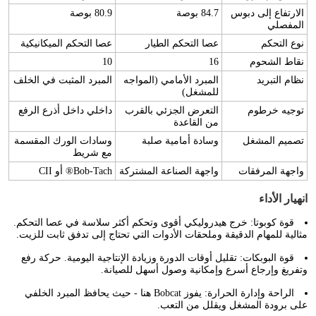
الارتفاع إلى دبوس
84.7 بوصة
80.9 بوصة
المفصلي
نوع التحكم
عصا التحكم الطيار
عصا التحكم الميكانيكية
نقاط الشحوم
16
10
نظام التبريد
المبرد الأمامي (المواجه
المبرد المثبت في الخلف
للمشغل)
توجيه خرطوم
التعرض الجزئي بالقرب
داخلي داخل أذرع الرفع
من القاعدة
تصميم المشغل
وسادة أمامية صلبة
وسادات الورك المقسمة
مع شريط
واجهة المرفقات
واجهة الصناعة المشتركة
Bob-Tach® أو CII
انهيار الأداء
قوة كوبوتا:
خرج هيدروليكي أقوى وتحكم أكثر سلاسة في عصا التحكم.
مثالية للمهام الدقيقة وملحقات الأدوات التي تحتاج إلى تدفق ثابت للزيت.
قوة البوبكات:
تقليل أوقات الدورة وزيادة الإنتاجية اليومية. حركة رفع
وتفريغ وإرجاع أسرع وإمكانية وصول أسهل للصيانة.
الراحة وإدارة الحرارة:
يفوز Bobcat هنا - حيث يحافظ المبرد الخلفي
على برودة المشغل ويقلل من التعب.