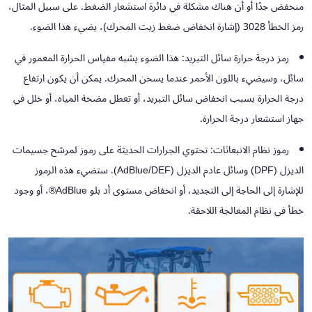
منخفض جدًا أو أن هناك مشكلة في دائرة استشعار الضغط. على سبيل المثال،
رمز الخطأ 3028 (إشارة انخفاض ضغط زيت المحرك)، يضيء هذا الضوء.
رمز درجة حرارة سائل التبريد:
هذا الضوء يشبه مقياس الحرارة المغمور في
سائل، وسيضيء باللون الأحمر عندما يسخن المحرك. يمكن أن يكون ارتفاع
درجة الحرارة بسبب انخفاض سائل التبريد، أو تعطل مضخة المياه، أو خلل في
جهاز استشعار درجة الحرارة.
رموز نظام الانبعاثات:
تحتوي الجرارات الحديثة على رموز لمرشح جسيمات
الديزل (DPF) وسائل عادم الديزل (AdBlue/DEF). ستضيء هذه الرموز
للإشارة إلى الحاجة إلى التجديد، أو انخفاض مستوى أد بلو AdBlue®، أو وجود
خطأ في نظام المعالجة اللاحقة.