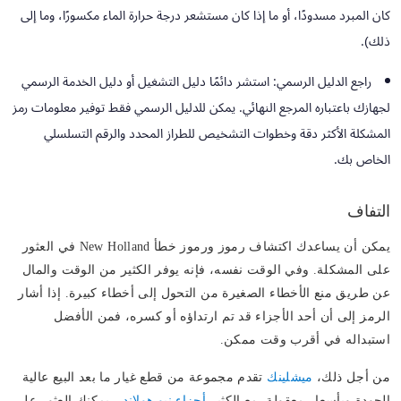
كان المبرد مسدودًا، أو ما إذا كان مستشعر درجة حرارة الماء مكسورًا، وما إلى
ذلك).
راجع الدليل الرسمي:
استشر دائمًا دليل التشغيل أو دليل الخدمة الرسمي
لجهازك باعتباره المرجع النهائي. يمكن للدليل الرسمي فقط توفير معلومات رمز
المشكلة الأكثر دقة وخطوات التشخيص للطراز المحدد والرقم التسلسلي
الخاص بك.
التفاف
يمكن أن يساعدك اكتشاف رموز ورموز خطأ New Holland في العثور
على المشكلة. وفي الوقت نفسه، فإنه يوفر الكثير من الوقت والمال
عن طريق منع الأخطاء الصغيرة من التحول إلى أخطاء كبيرة. إذا أشار
الرمز إلى أن أحد الأجزاء قد تم ارتداؤه أو كسره، فمن الأفضل
استبداله في أقرب وقت ممكن.
من أجل ذلك،
ميشلينك
تقدم مجموعة من قطع غيار ما بعد البيع عالية
الجودة وبأسعار معقولة. مع الكثير
أجزاء نيو هولاند
، يمكنك العثور على