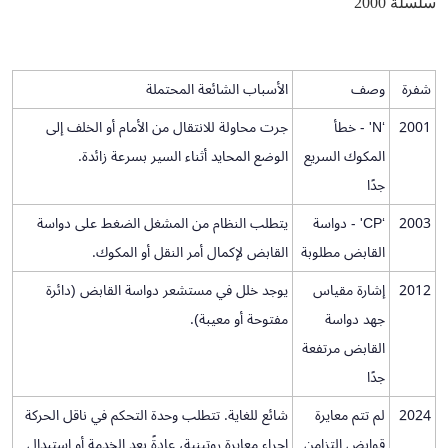
سلسلة 2000
شفرة
وصف
الأسباب الشائعة المحتملة
2001
‘N' - خطأ
جرت محاولة للانتقال من الأمام أو الخلف إلى
المكوك السريع
الوضع المحايد أثناء السير بسرعة زائدة.
جدًا
2003
‘CP' - دواسة
يتطلب النظام من المشغل الضغط على دواسة
القابض مطلوبة
القابض لإكمال أمر النقل أو المكوك.
2012
إشارة مقياس
يوجد خلل في مستشعر دواسة القابض (دائرة
جهد دواسة
مفتوحة أو معيبة).
القابض مرتفعة
جدًا
2024
لم تتم معايرة
شائع للغاية. تتطلب وحدة التحكم في ناقل الحركة
قوابض التزامن
إجراء معايرة روتينية، عادةً بعد الخدمة أو استبدال