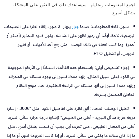
لجمع المعلومات وتحليلها. سيساعدك ذلك في العثور على المشكلة
بشكل أسرع.
سجل كافة المعلومات:
عندما
جرار
ينهار، لا مجرد إلقاء نظرة على التعليمات
البرمجية. لاحظ أيضًا أي رموز تظهر على الشاشة، ولون ضوء التحذير (أصفر أو
أحمر)، وما كنت تفعله في ذلك الوقت - مثل رفع أحد الأدوات، أو تغيير
التروس، أو تشغيل PTO.
إجراء تشخيص أولي:
باستخدام هذه القائمة، استنادًا إلى الأرقام الموجودة
في الكود (على سبيل المثال، رؤية 3xxx تشير إلى وجود مشكلة في المحرك،
ورؤية 1xxx تشير إلى أنها مشكلة في الرافعة الخلفية)، حدد موقع النظام
الخاطئ المحتمل بسرعة.
تحليل الوصف المحدد:
ألقِ نظرة على تفاصيل الكود، مثل "3006 - إشارة
درجة حرارة سائل التبريد - أعلى من الطبيعي" (إشارة درجة حرارة سائل التبريد
أعلى من المعدل الطبيعي، حتى تعرف أين يجب أن تبحث بشكل أسرع، مثل
ما إذا كان هناك ما يكفي من سائل التبريد، أو إذا كانت المروحة تدور، أو ما إذا