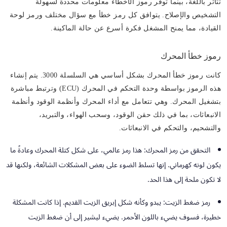
تتأثر باللغة، بينما توفر رموز الأخطاء معلومات محددة لسهولة
التشخيص والإصلاح. يتوافق كل رمز خطأ مع سؤال مختلف ورمز لوحة
القيادة، مما يمنح المشغل فكرة أسرع عن حالة الماكينة.
رموز خطأ المحرك
كانت رموز خطأ المحرك بشكل أساسي هي السلسلة 3000. يتم إنشاء
هذه الرموز بواسطة وحدة التحكم في المحرك (ECU) وترتبط مباشرة
بتشغيل المحرك. وهي تتعامل مع أداء المحرك وأنظمة الوقود وأنظمة
الانبعاثات، بما في ذلك حقن الوقود، وسحب الهواء، والتبريد،
والتشحيم، والتحكم في الانبعاثات.
التحقق من رمز المحرك:
هذا رمز عالمي، على شكل كتلة المحرك وعادةً ما
يكون لونه كهرماني. إنها تسلط الضوء على بعض المشكلات الشائعة، ولكنها قد
لا تكون ملحة إلى هذا الحد.
رمز ضغط الزيت:
يبدو وكأنه شكل إبريق الزيت القديم. إذا كانت المشكلة
خطيرة، فسوف يضيء باللون الأحمر. يضيء ليشير إلى أن ضغط الزيت