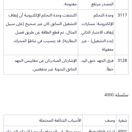
المصدر مرتفع
مفتوحة.
3117
وحدة التحكم
اكتشفت وحدة التحكم الإلكترونية أن إيقاف
الإلكترونية: مسارات
التشغيل السابق كان غير صحيح (على سبيل
إيقاف الاختبار الذاتي
المثال، تم قطع الطاقة عن طريق فصل
(بدء التشغيل) - غير
البطارية). قد يتسبب في تباطؤ المحرك.
معقولة
3128
فرق الجهد خنق اليد.
الإشارتان الصادرتان عن مقاييس الجهد
خطأ.
الخانق اليدوية غير متفقتين.
سلسلة 4000
شفرة
وصف
الأسباب الشائعة المحتملة
4001
إشارة Aux-stick
يوجد عطل في المجداف أو عصا التحكم للصمام