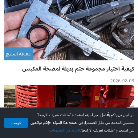
معرفة المنتج
كيفية اختيار مجموعة ختم بديلة لمضخة المكبس
الخاصة بك؟
2026-08-09
من أجل تزويدكم بأفضل تجربة، يتم استخدام "ملفات تعريف الارتباط"
لتحسين الخدمة. من خلال الاستمرار في تصفح هذا الموقع، فإنكم توافقون
فهمت
على استخدام "ملفات تعريف الارتباط".
المزيد من المعلومات
Mine
سلة التسوق
الطلبات
الصفحة الرئيسية