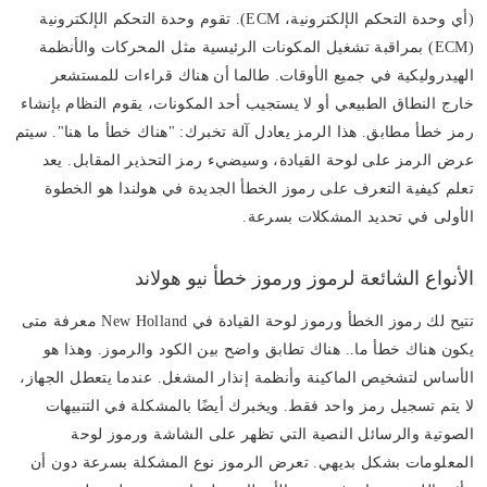
(أي وحدة التحكم الإلكترونية، ECM). تقوم وحدة التحكم الإلكترونية
(ECM) بمراقبة تشغيل المكونات الرئيسية مثل المحركات والأنظمة
الهيدروليكية في جميع الأوقات. طالما أن هناك قراءات للمستشعر
خارج النطاق الطبيعي أو لا يستجيب أحد المكونات، يقوم النظام بإنشاء
رمز خطأ مطابق. هذا الرمز يعادل آلة تخبرك: "هناك خطأ ما هنا". سيتم
عرض الرمز على لوحة القيادة، وسيضيء رمز التحذير المقابل. يعد
تعلم كيفية التعرف على رموز الخطأ الجديدة في هولندا هو الخطوة
الأولى في تحديد المشكلات بسرعة.
الأنواع الشائعة لرموز ورموز خطأ نيو هولاند
تتيح لك رموز الخطأ ورموز لوحة القيادة في New Holland معرفة متى
يكون هناك خطأ ما.. هناك تطابق واضح بين الكود والرموز. وهذا هو
الأساس لتشخيص الماكينة وأنظمة إنذار المشغل. عندما يتعطل الجهاز،
لا يتم تسجيل رمز واحد فقط. ويخبرك أيضًا بالمشكلة في التنبيهات
الصوتية والرسائل النصية التي تظهر على الشاشة ورموز لوحة
المعلومات بشكل بديهي. تعرض الرموز نوع المشكلة بسرعة دون أن