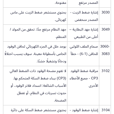
المصدر مرتفع
مفتوحة.
3030
إشارة ضغط الزيت -
يحتوي مستشعر ضغط الزيت على ماس
المصدر منخفض
كهربائى.
3049
إشارة جهد البطارية –
جهد النظام مرتفع جدًا. تحقق من المولد /
أعلى من الطبيعي
المنظم.
3060-
صمام الملف اللولبي
يوجد خلل في الجزء الكهربائي لحاقن الوقود
3083
للحاقن (1-6) - خطأ
الخاص بأسطوانة معينة. سوف يسبب اختلالًا
ودخانًا وتشغيلًا خشنًا.
3102
مراقبة ضغط الوقود
لا تقوم مضخة الوقود ذات الضغط العالي
CP3 - جميع الأخطاء
(CP3) ببناء ضغط السكة المتحكم بها.
الأخرى
الأسباب الشائعة: انسداد فلاتر الوقود، أو
حدوث تسربات في النظام، أو تعطل
المضخة.
3104
إشارة ضغط الوقود -
يحتوي مستشعر ضغط السكة على دائرة