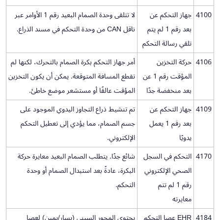
4100
جهاز التحكم عن
لا تتلقى وحدة الصمام البعيد رقم 1 الأوامر عبر
بعد رقم 1 لم يتم
ناقل CAN من وحدة التحكم في مسند الذراع.
تلقي رسالة التحكم
4106
حركة التخزين
أمر جهاز التحكم بكرة الصمام بالتحرك، لكنها لم
المؤقت رقم 1 عن
تقطع المسافة المتوقعة. يمكن أن يكون التخزين
بعد منخفضة جدًا
المؤقت عالقًا أو مستشعر موضع خاطئ.
4109
جهاز التحكم عن
تم تنشيط ذراع التجاوز اليدوي الموجود على
بعد رقم 1 يعمل
جسم الصمام، مما يؤدي إلى تعطيل التحكم
يدويًا
الإلكتروني.
4170
التحكم في السجل
شائع جدًا. يتطلب الصمام البعيد معايرة حركة
الصحي الإلكتروني
البكرة، عادةً بعد استبدال الصمام أو وحدة
رقم 1 لم تتم
التحكم.
معايرته
4184
EHR عصا التحكم
يحتوي المحور السيني (يسار/يمين) لعصا