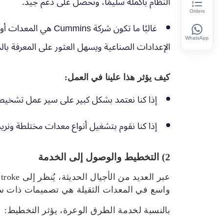
النظام بأكمله سليمًا، ونحصل على دعم جيد.
Orders
غالبًا ما تكون شركة Cummins هي المعدات أولاً:
WhatsApp
الإعدادات الصناعية ويسهل العثور على المعرفة بال
كيف يؤثر هذا علينا في العمل:
إذا كنا نعتمد بشكل كبير على سير عمل تشخيص OEM، فيمكن أن يكون Power Stroke واضحًا ومبا
إذا كنا نقوم بتشغيل أنواع معدات مختلطة ونريد ممارسات 
2) التخطيط والوصول إلى الخدمة
واسع في المعدات الثقيلة هي تصميمات ذات ستة أسطوانات (تصنع Cummins أيضًا تكوينات أخرى، ولكن
بالنسبة لخدمة الطرق الوعرة، يؤثر التخطيط: