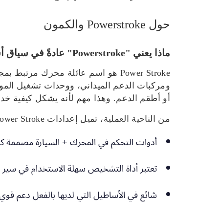
حول Powerstroke والكمون
ماذا يعني "Powerstroke" عادةً في سياق أسطول الطرق الوعرة؟
Power Stroke هو اسم عائلة محرك م
ومركبات الدعم الميداني، ووحدات تشغيل الموقع
أو أطقم الدعم. وهذا مهم لأنه يشكل كيفية خدم
من الناحية العملية، تميل إعدادات Power Stroke إلى أن تكون كذلك:
أدوات التحكم في المحرك + السيارة مصممة كح
تعتبر أداة التشخيص سهلة الاستخدام في سير ا
شائع في الأساطيل التي لديها بالفعل دعم قوي