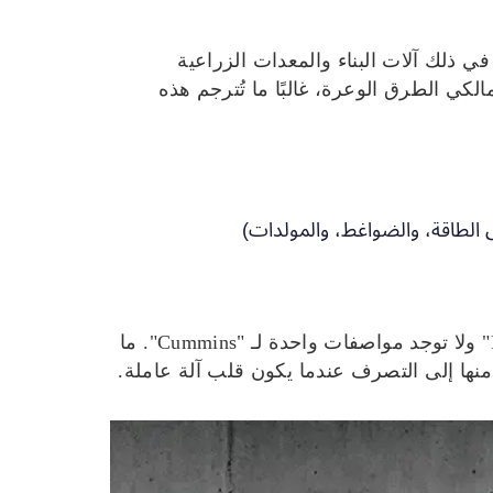
في ذلك آلات البناء والمعدات الزراعية
الكي الطرق الوعرة، غالبًا ما تُترجم هذه
الطاقة، والضواغط، والمولدات)
يغطي كلا الاسمين أجيالًا متعددة وعصور الانبعاثات. لا توجد مواصفات واحدة لـ "Powerstroke" ولا توجد مواصفات واحدة لـ "Cummins". ما
منها إلى التصرف عندما يكون قلب آلة عاملة.