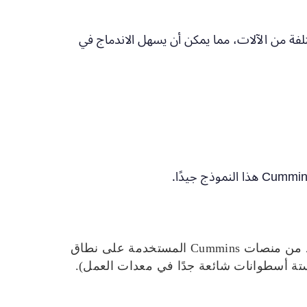
فة من الآلات، مما يمكن أن يسهل الاندماج في
عبر العديد من الأجيال الحديثة، يُنظر إلى Power Stroke بشكل شائع على أنه تصميم V8، في حين أن العديد من منصات Cummins المستخدمة على نطاق