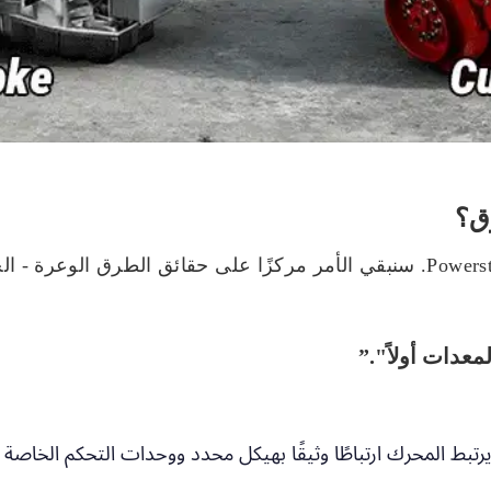
هذا هو القسم الأساسي من Powerstroke vs Cummins. سنبقي الأمر مركزًا على حقائ
يرتبط المحرك ارتباطًا وثيقًا بهيكل محدد ووحدات التحكم الخاصة به