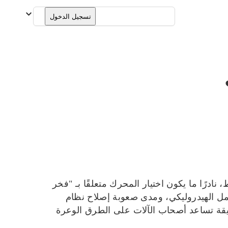
العربية
تسجيل الدخول
درًا ما يكون اختيار المحرك متعلقًا بـ "فخر
لحمل الهيدروليكي، ومدى صعوبة إصلاح نظام
ا كان بإمكاننا الحصول على الأجزاء بسرعة. يشرح هذا الدليل Powerstroke vs Cummins بطريقة تساعد أصحاب الآلات على الطرق الوعرة