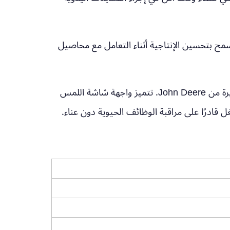
جاويف هيدروليكيًا. وهذا يسمح بتحسين الإنتاجية أثناء التعامل مع محاصيل
تعد شاشة CommandCenter من الجيل الرابع ميزة مشتركة بين سلسلة المعدات الكبيرة من John Deere. تتميز واجهة شاشة اللمس
قادرًا على مراقبة الوظائف الحيوية دون عناء.