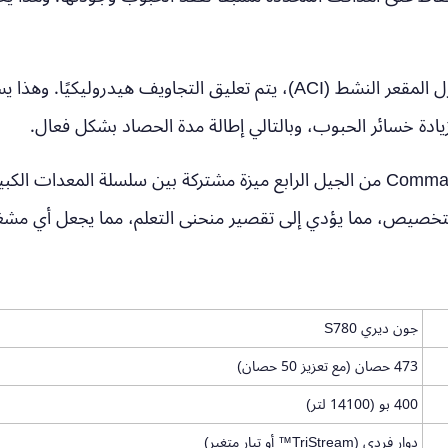
ومن خلال اعتماد تقنية العزل المقعر النشط (ACI)، يتم تعليق الت
ادة خسائر الحبوب، وبالتالي إطالة مدة الحصاد بشكل فعال.
التخصيص، مما يؤدي إلى تقصير منحنى التعلم، مما يجعل أي مشغل 
جون ديري S780
473 حصان (مع تعزيز 50 حصان)
400 بو (14100 لتر)
دوار فردي (TriStream™ أو تيار متغير)