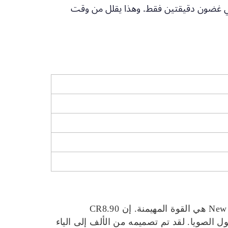
لثانية، يمكن تفريغ الخزان في غضون دقيقتين فقط. وهذا يقلل من وقت
عندما يكون الهدف الأساسي هو تغطية أكبر عدد ممكن من الأفدنة في يوم واحد، فإن سلسلة New Holland CR هي القوة المهيمنة. إن CR8.90
وفول الصويا. لقد تم تصميمه من الألف إلى الياء