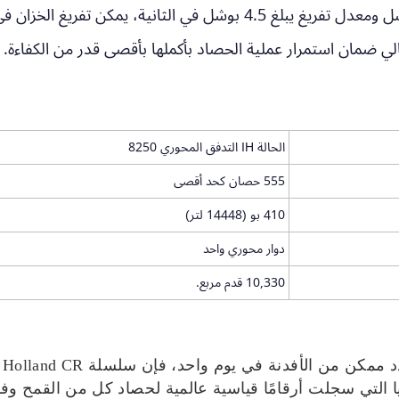
مع خزان حبوب بسعة 410 بوشل ومعدل تفريغ يبلغ 4.5 بوشل في ا
ي ضمان استمرار عملية الحصاد بأكملها بأقصى قدر من الكفاءة.
الحالة IH التدفق المحوري 8250
555 حصان كحد أقصى
410 بو (14448 لتر)
دوار محوري واحد
10,330 قدم مربع.
تكنولوجيا التي سجلت أرقامًا قياسية عالمية لحصاد كل من القمح 