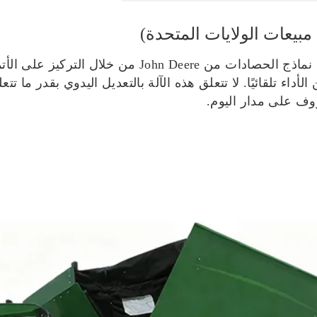
عزز John Deere S780 مكانته كواحد من أفضل نماذج الحصا
اء تلقائيًا. لا تتعلق هذه الآلة بالتعديل اليدوي بقدر ما تت
وف على مدار اليوم.