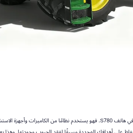
هذه هي الميزة البارزة في هاتف S780. فهو يستخدم نظامًا من الكام
حفاظ على أهدافك المحددة مسبقًا لفقد الحبوب وجودتها. وهذا يع