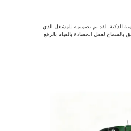
دات من John Deere من خلال التركيز على الأتمتة الذكية. لقد تم تصميمه للمشغل الذي
علق بالسماح لعقل الحصادة بالقيام بالرفع