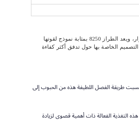
من بين العلامات التجارية البارزة لأفضل الحصادات، تقف CASE كمثال لتكوين التدفق المحوري أحادي الدوار، ويعد الطراز 8250 بمثابة نموذج لقوتها
التصميم الخاصة بها حول تدفق أكثر كفاءة
اكتسبت طريقة الفصل اللطيفة هذه من الحبوب إلى
. تعتبر هذه التغذية الفعالة ذات أهمية قصوى لزيادة