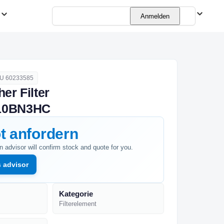
Deutsch
Anmelden
KU
60233585
er Filter
10BN3HC
t anfordern
An advisor will confirm stock and quote for you.
s advisor
Kategorie
Filterelement