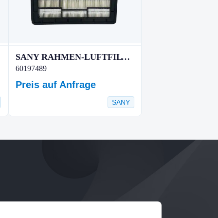
SANY RAHMEN-LUFTFILTERPLATTE
60197489
Preis auf Anfrage
SANY