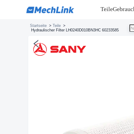
Teile
Gebrauc
Startseite
>
Teile
>
Hydraulischer Filter LH0240D010BN3HC 60233585