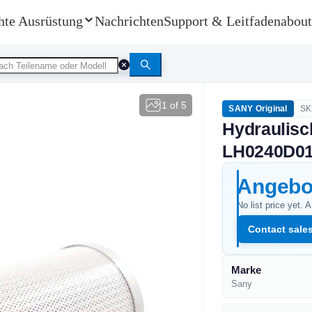
hte Ausrüstung
Nachrichten
Support & Leitfaden
about
1
of
5
SANY Original
S
Hydraulisch
LH0240D0
Angebo
No list price yet. 
Contact sale
Marke
Sany