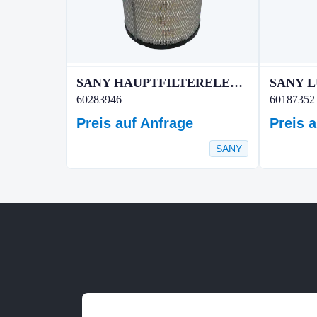
SANY HAUPTFILTERELEMENT
60283946
60187352
Preis auf Anfrage
Preis 
SANY