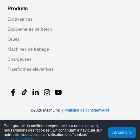
Produits
Excavatrices
Équipements de béton
Grues
Machines de battage
Chargeuses
Plateformes élévatrices
©
2026
MechLink
｜
Politique de confidentialité
Pour garantir la meilleure expérience sur notre site web,
nous utilisons des "cookies". En continuant à naviguer sur
WhatsApp
Email
J'ai compris!
notre site, vous acceptez l'utilisation des "cookies".
Plus d'informations