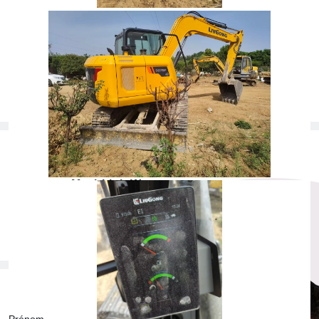
Accessoires
Godet
Emplacement
Chine continentale
* Les heures et l'état sont enregistrés au moment de l'inscription et
peuvent changer. Veuillez contacter le conseiller commercial pour obtenir
une lecture mise à jour.
Conseiller commercial
MechLink-Wayne
Téléphone
：
+852 69516013
Email
：
wayne@mechandlink.com
Fournisseur
：
Shenzhen Jilian Yihao
Obtenez votre consultation gratuite