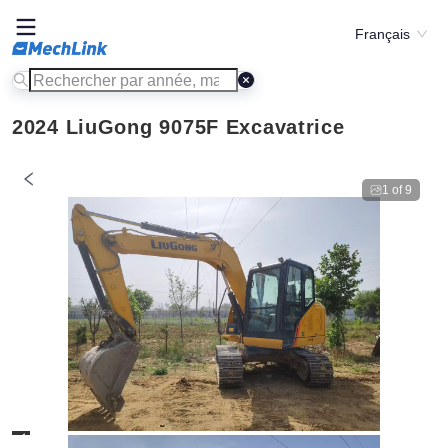
Français
2024 LiuGong 9075F Excavatrice
1
of
9