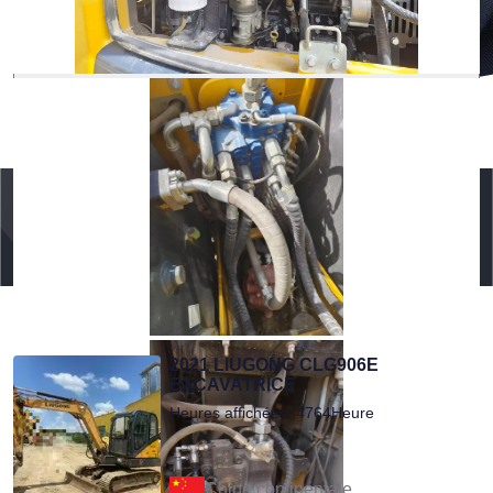
Soumettre
Service d'inspection
Obtenez un devis gratuit
Recommandé pour vous
2021 LIUGONG CLG906E
EXCAVATRICE
Heures affichées: 4764Heure
Chine continentale