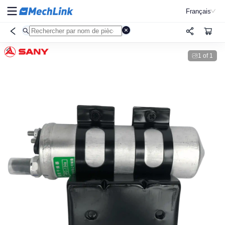
Français
1
of
1