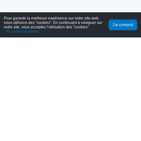
Pour garantir la meilleure expérience sur notre site web,
nous utilisons des "cookies". En continuant à naviguer sur
J'ai compris!
notre site, vous acceptez l'utilisation des "cookies".
WhatsApp
Contact sales advisor
Plus d'informations
Produits
Excavatrices
Équipements de béton
Grues
Machines de battage
Chargeuses
Plateformes élévatrices