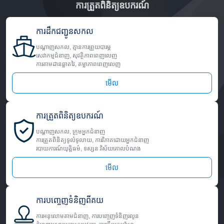
ការត្រួតពិនិត្យឧបករណ៍
ការដឹកជញ្ជូនសកល
បណ្តាញសកល, គ្មានការព្រួយបារម្ភ
សេវាកម្មជំនាញ, សុវត្ថិភាពពេញលេញ
ការតាមដានឆ្លាតវៃ, តម្លាភាពពេញលេញ
មើល
ការត្រួតពិនិត្យឧបករណ៍
បណ្តាញសកល, ក្រុមអ្នកជំនាញ
ការត្រួតពិនិត្យទូលំទូលាយ, ការវិភាគដោយអ្នកជំនាញ
របាយការណ៍យុត្តិធម៌, ទស្សនៈវិស័យគោលបំណង
មើល
ការបញ្ចេញទំនិញពីគយ
ការអនុលោមតាមជំនាញ, ការបញ្ចេញទំនិញរលូន