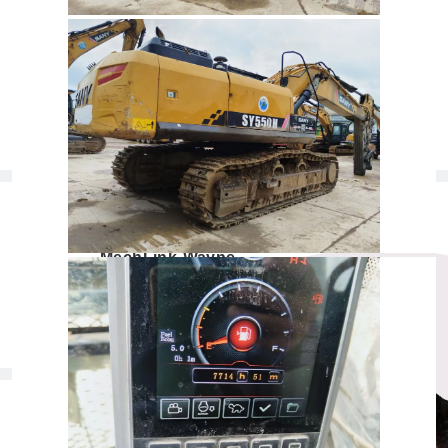
គ្រឿងបន្លាស់
ដាក់ធុង
ទីតាំង
ចិនដីគោក
* ម៉ោងនិងស្ថានភាពត្រូវបានកត់ត្រានៅពេលចុះបញ្ជី និងអាចផ្លាស់ប្តូរ។ សូមទាក់ទងទីប្រឹក្សាលក់
សម្រាប់ការអានថ្មីៗ។
ទីប្រឹក្សាលក់
MechLink-Wayne
+852 69516013
ទូរស័ព្ទ
：
wayne@mechandlink.com
អ៊ីមែល
：
Shenzhen Jilian Yihao
អ្នកផ្គត់ផ្គង់
：
ទទួលបានការប្រឹក្សាយោបល់ដោយឥតគិតថ្លៃ