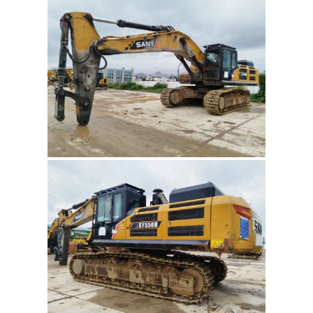
ព័ត៌មានមូលដ្ឋាន
ប្រភេទផលិតផល
ម៉ាស៊ីនជីក
Sany
ម៉ាក
SY485
ម៉ូដែល
2020
ឆ្នាំផលិត
ម៉ោងបង្ហាញ
7714
ម៉ោង
ព័ត៌មានអំពីការបញ្ចេញជាតិពុល
ចិន III
-
លេខសម្គាល់
ទំងន់ម៉ាស៊ីន
55
តោន