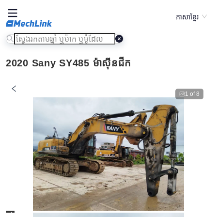
ភាសាខ្មែរ
2020 Sany SY485 ម៉ាស៊ីនជីក
1
of
8