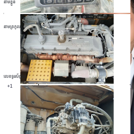
នាមខ្លួន
នាមត្រកូល
អាសយដ្ឋានអ៊ីមែល
លេខទូរស័ព្ទដៃ
+1
សំណួរ ឬមតិយោបល់របស់ខ្ញុំ