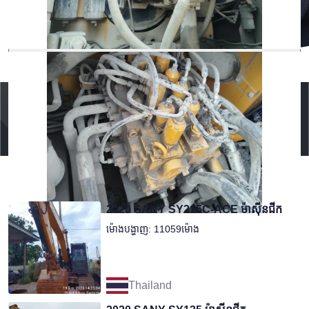
ដាក់ស្នើ
សេវាត្រួតពិនិត្យ
ទទួលបានការដកស្រង់តម្លៃដោយឥតគិតថ្លៃ
អនុសាសន៍សម្រាប់អ្នក
2020 SANY SY215C-ACE ម៉ាស៊ីនជីក
ម៉ោងបង្ហាញ: 11059ម៉ោង
Thailand