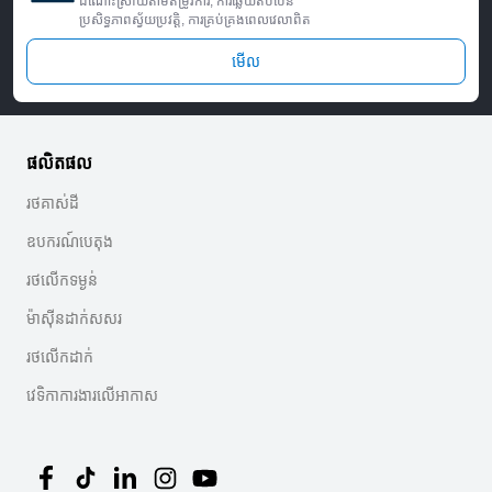
ដំណោះស្រាយតាមតម្រូវការ, ការឆ្លើយតបបែន
ប្រសិទ្ធភាពស្វ័យប្រវត្តិ, ការគ្រប់គ្រងពេលវេលាពិត
មើល
ផលិតផល
រថគាស់ដី
ឧបករណ៍បេតុង
រថលើកទម្ងន់
ម៉ាស៊ីនដាក់សសរ
រថលើកដាក់
វេទិកាការងារលើអាកាស