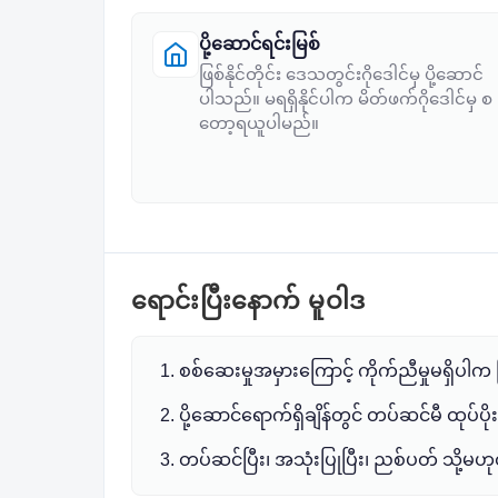
ပို့ဆောင်ရင်းမြစ်
ဖြစ်နိုင်တိုင်း ဒေသတွင်းဂိုဒေါင်မှ ပို့ဆောင်
ပါသည်။ မရရှိနိုင်ပါက မိတ်ဖက်ဂိုဒေါင်မှ စ
တော့ရယူပါမည်။
ရောင်းပြီးနောက် မူဝါဒ
စစ်ဆေးမှုအမှားကြောင့် ကိုက်ညီမှုမရှိပါက ပ
ပို့ဆောင်ရောက်ရှိချိန်တွင် တပ်ဆင်မီ ထုပ်
တပ်ဆင်ပြီး၊ အသုံးပြုပြီး၊ ညစ်ပတ် သို့မ