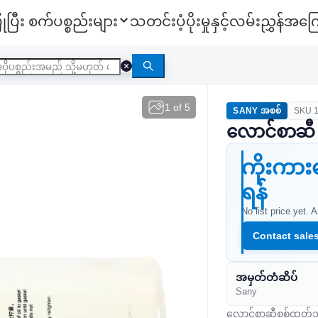
ုပြီး စက်ပစ္စည်းများ
သတင်း
ပံ့ပိုးမှုနှင့်လမ်းညွှန်
အကြေ
1
of
5
SANY အစစ်
SKU
လောင်စာဆီ f
ကိုးကာ
ရန်
No list price yet. 
Contact sale
အမှတ်တံဆိပ်
Sany
လောင်စာဆီစစ်ထုတ်သ