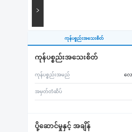
ကုန်ပစ္စည်းအသေးစိတ်
ကုန်ပစ္စည်းအသေးစိတ်
ကုန်ပစ္စည်းအမည်
လော
အမှတ်တံဆိပ်
ပို့ဆောင်မှုနှင့် အချိန်