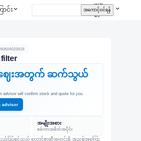
ဗမာ
ာင်း
အကောင့်ဝင်ရန်
စာ
160604020018
ilter
းဈေးအတွက် ဆက်သွယ်
An advisor will confirm stock and quote for you.
s advisor
အမျိုးအစား
စစ်ကာအစိတ်အပိုင်း
ည့်ဒြပ်စင်သည် လောင်စာဆီအတွင်းရှိ အညစ်အကြေး