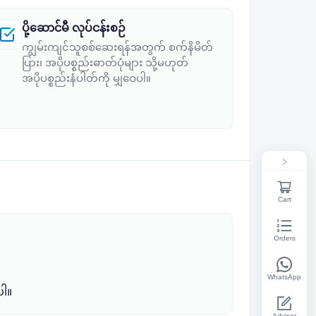
ပို့ဆောင်မီ လုပ်ငန်းစဉ်
ကျွမ်းကျင်သူစစ်ဆေးရန်အတွက် စက်နိမိတ်
ပြား၊ အပိုပစ္စည်းဓာတ်ပုံများ သို့မဟုတ်
အပိုပစ္စည်းနံပါတ်ကို မျှဝေပါ။
Cart
Orders
WhatsApp
ပါ။
Advisor