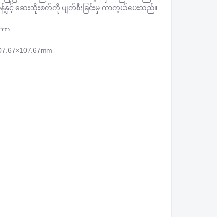
း ပန့်နှင့် ဆေးထိုးစက်ကို ပျက်စီးခြင်းမှ ကာကွယ်ပေးသည်။ 

်ဘာ 

07.67×107.67mm