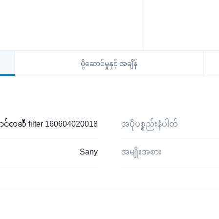
ပို့ဆောင်မှုနှင့် အချိန်
င်စာဆီ filter 160604020018
အပိုပစ္စည်းနံပါတ်
Sany
အမျိုးအစား