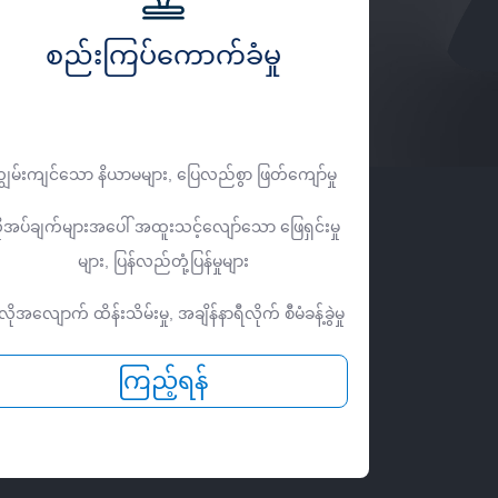
စည်းကြပ်ကောက်ခံမှု
ျွမ်းကျင်သော နိယာမများ, ပြေလည်စွာ ဖြတ်ကျော်မှု
ိုအပ်ချက်များအပေါ် အထူးသင့်လျော်သော ဖြေရှင်းမှု
များ, ပြန်လည်တုံ့ပြန်မှုများ
ိုအလျောက် ထိန်းသိမ်းမှု, အချိန်နာရီလိုက် စီမံခန့်ခွဲမှု
ကြည့်ရန်