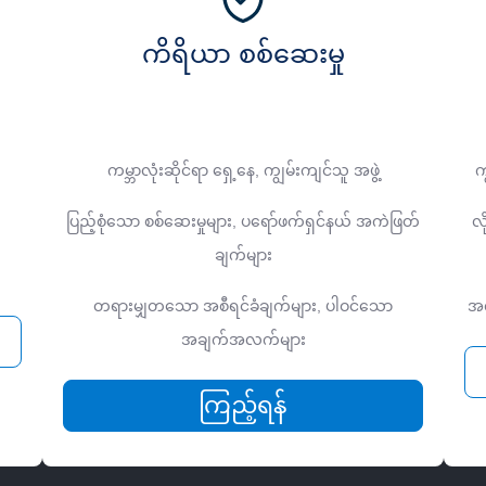
ကိရိယာ စစ်ဆေးမှု
ကမ္ဘာလုံးဆိုင်ရာ ရှေ့နေ, ကျွမ်းကျင်သူ အဖွဲ့
က
ပြည့်စုံသော စစ်ဆေးမှုများ, ပရော်ဖက်ရှင်နယ် အကဲဖြတ်
လ
ချက်များ
တရားမျှတသော အစီရင်ခံချက်များ, ပါဝင်သော
အလ
အချက်အလက်များ
ကြည့်ရန်