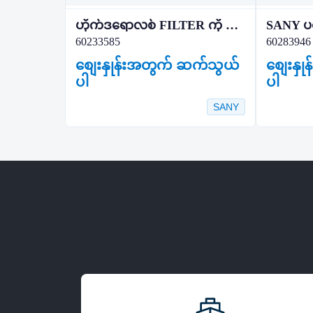
ဟိုက်ဒရောလစ် FILTER ကို LH0240D010BN3HC
SANY ပင
60233585
60283946
စျေးနှုန်းအတွက် ဆက်သွယ်
စျေးနှ
ပါ
ပါ
SANY