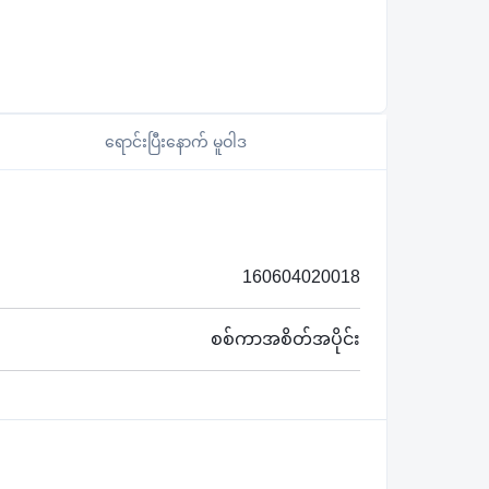
ရောင်းပြီးနောက် မူဝါဒ
160604020018
စစ်ကာအစိတ်အပိုင်း