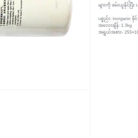
များကို ဖမ်းယူနိုင်ပြီ
ပစ္စည်း: inorganic ဖိုင
အလေးချိန်: 1.3kg 

အရွယ်အစား- 255×1