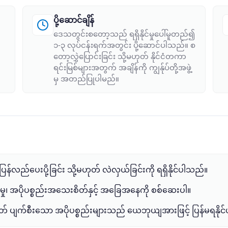
ပို့ဆောင်ချိန်
ဒေသတွင်းစတော့သည် ရရှိနိုင်မှုပေါ်မူတည်၍
၁-၃ လုပ်ငန်းရက်အတွင်း ပို့ဆောင်ပါသည်။ စ
တော့လွှဲပြောင်းခြင်း သို့မဟုတ် နိုင်ငံတကာ
ရင်းမြစ်များအတွက် အချိန်ကို ကျွန်ုပ်တို့အဖွဲ့
မှ အတည်ပြုပါမည်။
ြန်လည်ပေးပို့ခြင်း သို့မဟုတ် လဲလှယ်ခြင်းကို ရရှိနိုင်ပါသည်။
ပိုးမှု၊ အပိုပစ္စည်းအသေးစိတ်နှင့် အခြေအနေကို စစ်ဆေးပါ။
ဟုတ် ပျက်စီးသော အပိုပစ္စည်းများသည် ယေဘုယျအားဖြင့် ပြန်မရနိုင်