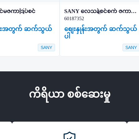
်မဇကာဒြပ်စင်
SANY လေသန့်စင်စက် ဇကာဒြပ်စင်
60187352
ုန်းအတွက် ဆက်သွယ်
စျေးနှုန်းအတွက် ဆက်သွယ်
ပါ
SANY
SANY
ကိရိယာ စစ်ဆေးမှု