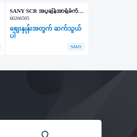
SANY SCR အပူချိန်အာရုံခံကိရိယာ
60266505
စျေးနှုန်းအတွက် ဆက်သွယ်
ပါ
SANY