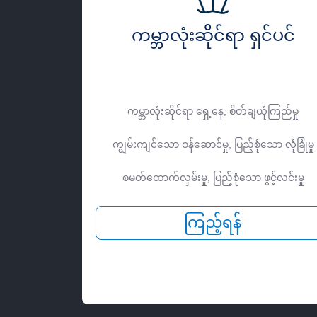
ကမ္ဘာလုံးဆိုင်ရာ ရှင်ပင်
ကမ္ဘာလုံးဆိုင်ရာ ရှေ့နေ, စိတ်ချယုံကြည်မှု
ကျွမ်းကျင်သော ဝန်ဆောင်မှု, ပြည့်စုံသော လုံခြုံမှု
စမတ်ထောက်လှမ်းမှု, ပြည့်စုံသော ဖွင့်လင်းမှု
ကြည့်ရန်