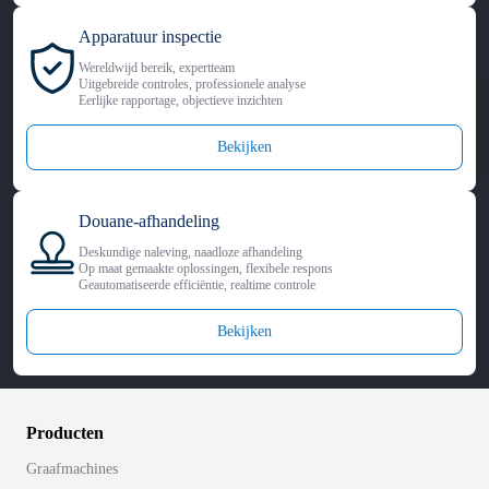
Apparatuur inspectie
Wereldwijd bereik, expertteam
Uitgebreide controles, professionele analyse
Eerlijke rapportage, objectieve inzichten
Bekijken
Douane-afhandeling
Deskundige naleving, naadloze afhandeling
Op maat gemaakte oplossingen, flexibele respons
Geautomatiseerde efficiëntie, realtime controle
Bekijken
Producten
Graafmachines