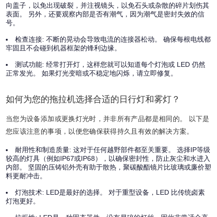
向盖子，以免出现破裂，并注视镜头，以免石头或杂散的碎片划伤其
表面。 另外，还要观察内部是否有潮气，因为潮气是密封失效的信
号。
检查连接:
不断的晃动会导致电流的连接器松动。 确保每根电线都
牢固且不会碰到机器框架的锋利边缘。
测试功能:
经常打开灯，这样您就可以知道每个灯泡或 LED 仍然
正常发光。 如果灯光变暗或不稳定地闪烁，请立即修复。
如何为您的拖拉机选择合适的日行灯和雾灯？
当您为设备添加或更换灯光时，并非所有产品都是相同的。 以下是
您应该注意的事项，以便您确保获得持久且有效的解决方案。
耐用性和制造质量:
这对于任何越野部件都至关重要。 选择IP等级
较高的灯具（例如IP67或IP68），以确保密封性，防止灰尘和水进入
内部。 坚固的压铸铝外壳有助于散热，聚碳酸酯镜片比玻璃或廉价塑
料更耐冲击。
灯泡技术:
LED是最好的选择。 对于重型设备，LED 比传统卤素
灯泡更好。