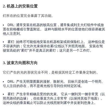
2. 机器上的安装位置
灯所在的位置完全暴露了其功能。
DRL:
通常安装在机器的较高位置，通常集成到主大灯组件中或放
置在前格栅或引擎盖附近。 这种与眼睛水平的位置使他们很容易被其
他人注意到。
雾灯:
始终尽可能低地安装在机器框架或前保险杠上。 这种低位是
不容谈判的；它允许光束保持在雾/尘线以下并照亮地面。 安装在驾
驶室高处的“雾灯”并不是真正的雾灯；这只是另一个工作灯。
3. 波束方向图和方向
它们产生的光的形状完全不同，是根据其特定工作量身定制的。
DRL:
产生无明显图案的漫射、散射光。 目标只是创造一个明亮、
引人注目的存在，而不是将光线引导到任何特定区域。
雾灯:
产生非常精确且受控的光束。 它从一侧到另一侧非常宽（以
照亮路径的边缘），但在垂直方向上非常窄（以保持其低于地面）。
这种尖锐的垂直截止可以防止光线照射到雾中并反射到您身上。