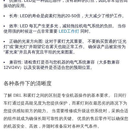
抗振性:
LED是一种固态器件，没有易碎的灯丝，因此非常适合高
振动的应用。
长寿:
LED的寿命是卤素灯泡的20-50倍，大大减少了维护工作。
效率:
LED 每瓦产生更多光，减轻拖拉机电气系统的负担。 当你
使用强的时候这一点非常重要
LED工作灯
同时。
正确的光束方向图:
这对于雾灯尤其重要。 不要购买普通的“泛光
灯”或“聚光灯”并期望它在雾天也能正常工作。 确保该产品被宣传为
“雾光束”并且具有宽且平坦的光束图案。
兼容性:
请检查灯是否与您机器的电气系统兼容（大多数兼容
12V/24V）以及安装硬件是否适合您的预期位置。
各种条件下的清晰度
了解 DRL 和雾灯之间的区别是专业机器操作的基本要求。 日间行
车灯通过提高能见度为您提供保护，而雾灯则在最恶劣的路况下为
您提供感知前方的能力。 当需要维修或升级这些系统时，采购合适
的组件就成为确保长期可靠性的关键。 优质的售后零件可以确保您
的机器安全、高效，并随时准备应对各种天气条件。