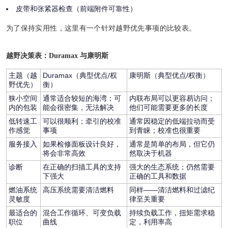
皮带和张紧器检查（前端附件可靠性）
为了保持实用性，这里有一个针对越野优先事项的比较表。
越野决策表：Duramax 与康明斯
主题（越
Duramax（典型优点/权
康明斯（典型优点/权衡）
野优先）
衡）
狭小空间
通常适合较短的海湾；可
内联布局可以更容易访问；
内的包装
能会很密集，无法解决
他们可能需要更多的长度
低转速工
可以很顺利；牵引的校准
通常因稳定的低端拉动而受
作感觉
事项
到青睐；校准也很重要
服务接入
如果检修面板设计良好，
通常是简单的布局，但它仍
将会非常高效
然取决于机器
诊断
在正确的扫描工具的支持
强大的生态系统；仍然需要
下强大
正确的工具和数据
燃油系统
高压系统需要清洁燃料
同样——清洁燃料和过滤纪
灵敏度
律至关重要
最适合的
混合工作循环、可变负载
持续负载工作，扭矩需求稳
职位
曲线
定，利用率高