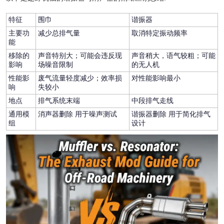
特征
围巾
谐振器
主要功
减少总排气量
取消特定振动频率
能
移除的
声音特别大；可能会违反现
声音稍大，语气较粗；可能
影响
场噪音限制
的无人机
性能影
废气流量轻度减少；效率损
对性能影响最小
响
失较小
地点
排气系统末端
中段排气走线
通用模
消声器删除
用于噪声测试
谐振器删除
用于简化排气
组
设计