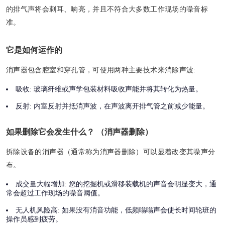
的排气声将会刺耳、响亮，并且不符合大多数工作现场的噪音标
准。
它是如何运作的
消声器包含腔室和穿孔管，可使用两种主要技术来消除声波:
吸收:
玻璃纤维或声学包装材料吸收声能并将其转化为热量。
反射:
内室反射并抵消声波，在声波离开排气管之前减少能量。
如果删除它会发生什么？ （消声器删除）
拆除设备的消声器（通常称为消声器删除）可以显着改变其噪声分
布。
成交量大幅增加:
您的挖掘机或滑移装载机的声音会明显变大，通
常会超过工作现场的噪音阈值。
无人机风险高:
如果没有消音功能，低频嗡嗡声会使长时间轮班的
操作员感到疲劳。