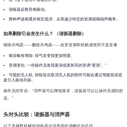
谐振器反映异相振动。
两种声波相遇并相互抵消，从而减少特定的音调或嗡嗡声频率。
如果删除它会发生什么？ （谐振器删除）
移除共鸣器——删除共鸣器——改变音调和机舱感觉而不是音量:
噪音略有增加:
排气音变得更加明显。
音调变化:
一些操作员发现更深或更刺耳的音调“更强”。”
可能的无人机:
拆除旨在取消无人机的部件可能会通过驾驶室或底
盘引入振动共振。
操作员经常说：“消声器可以降低噪音，谐振器可以让操作员感到舒
适。”
头对头比较：谐振器与消声器
以下是越野机械的谐振器与消声器的清晰区别总结: