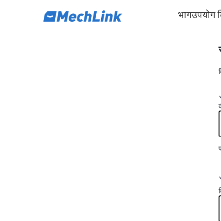
भाग
उपयोग 