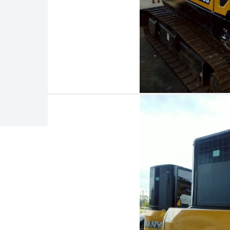
Attrezzature per calcestruzzo
Gru
Macchinari per palificazione
Caricatori
Piattaforme aeree