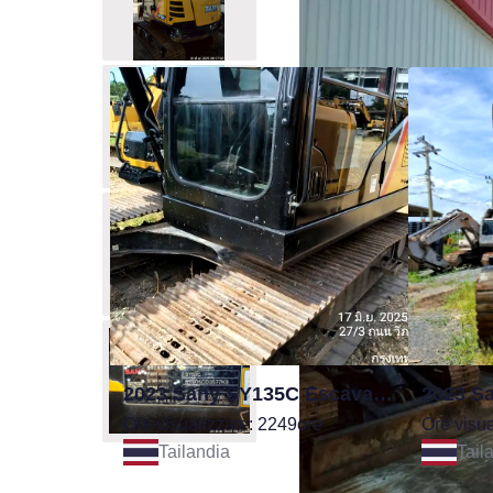
Consigliati per te
2023 Sany SY135C Escavatore
Ore visualizzate: 2249ore
Ore visua
Tailandia
Tail