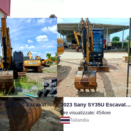
2023 Sany SY55C Escavatore
2023 Sany SY35U Escavatore
lizzate: 274ore
Ore visualizzate: 454ore
andia
Tailandia