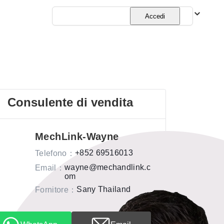
Italiano
Accedi
Consulente di vendita
MechLink-Wayne
+852 69516013
Telefono
：
wayne@mechandlink.c
Email
：
om
Sany Thailand
Fornitore
：