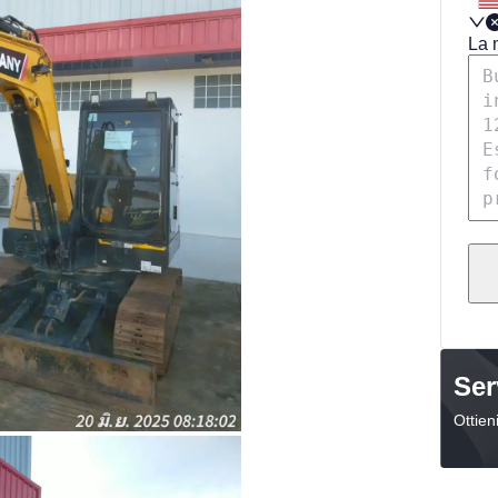
La 
Marca
Sany
Anno di fabbricazione
2023
Informazioni sulle emissioni
Cina III
Peso operativo
5.5
tonnellate
Posizione
Tailandia
ll'inserimento e sono soggette a modifiche. Si prega di
iornata.
Ser
Ottien