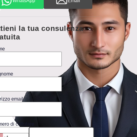
WhatsApp
Email
tieni la tua consulenza
atuita
me
gnome
irizzo email
ero di cellulare