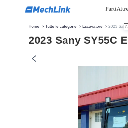
Parti
Attr
Home
>
Tutte le categorie
>
Escavatore
>
2023 Sany
2023 Sany SY55C E