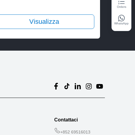
Orders
Visualizza
WhatsApp
Contattaci
+
852 69516013