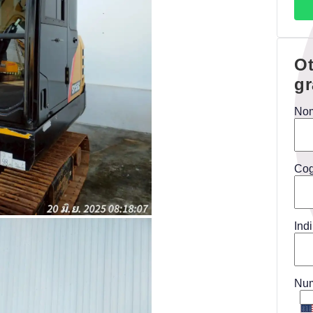
Ot
gr
No
Co
Ind
Num