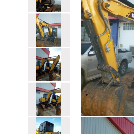
Categoria
Escavatore
Modello
SY55C
Ore visualizzate
1241
ore
Numero di serie
SY005CD3*****
Attacchi
Benna
* Le ore e le condizioni sono registrate al momento de
contattare il consulente di vendita per una lettura agg