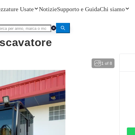
ezzature Usate
Notizie
Supporto e Guida
Chi siamo
 SY55C Escavatore
scavatore
1
of
8