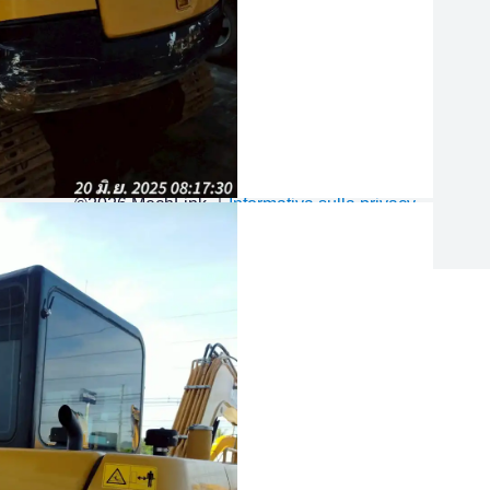
Spedizioni globali
Sdoganamento
©
2026
MechLink
｜
Informativa sulla privacy