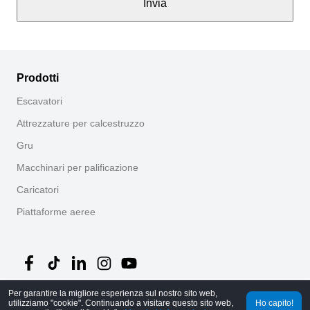
Invia
Prodotti
Escavatori
Attrezzature per calcestruzzo
Gru
Macchinari per palificazione
Caricatori
Piattaforme aeree
Per garantire la migliore esperienza sul nostro sito web,
©
2026
MechLink
｜
Informativa sulla privacy
utilizziamo "cookie". Continuando a visitare questo sito web,
Ho capito!