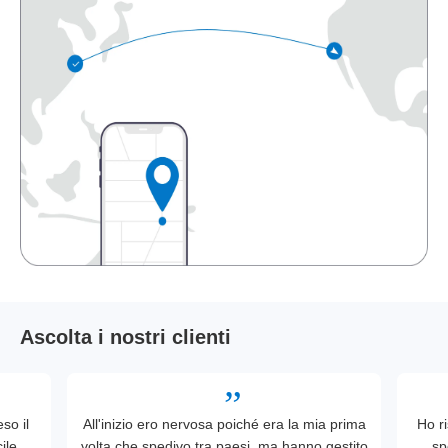
Ascolta i nostri clienti
so il
All'inizio ero nervosa poiché era la mia prima
Ho ri
ile.
volta che spedivo tra paesi, ma hanno gestito
sp