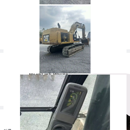
속구
버킷
위치
중국 본토
* 사용 시간과 상태는 등록 시점에 기록된 것이며 변경될 수 있습니다. 최신 정
보는 영업 담당자에게 문의해 주세요.
영업 담당자
MechLink-Wayne
전화
：
+852 69516013
이메일
：
wayne@mechandlink.com
공급업체
：
Shenzhen Jilian Yihao
무료 상담 받기