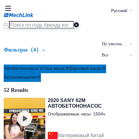
Русский
По умолчанию
Фильтры
（
4
）
Все
Автобетононасос
Тащ насос
Бортовой насос
Бетономешалка
52
Results
2020 SANY 62М
АВТОБЕТОНОНАСОС
Отображаемые часы: 1504ч
Материковый Китай