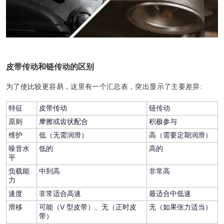
皮带传动和链传动的区别
为了使比较更容易，这里有一个汇总表，突出显示了主要差异:
特征
皮带传动
链传动
原则
摩擦或齿状配合
积极参与
维护
低（无需润滑）
高（需要定期润滑）
噪音水
低的
高的
平
负载能
中到高
非常高
力
速度
非常适合高速
最适合中低速
滑移
可能（V 型皮带）、无（正时皮
无（如果张力适当）
带）