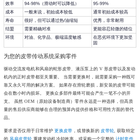
效率
94-98%（滑动时可以降低）
95-99%
成本
一般来说，初始成本较低
通常初始成本较高
寿命
很好，但可以通过热/油缩短
优秀，非常耐用
结盟
需要精确对准
更能容忍轻微的错位
环境
对油、化学品、极端温度敏感
在恶劣环境下更加坚
固
为您的皮带传动系统采购零件
驱动交流发电机和风扇的蛇形皮带、液压泵上的 V 形皮带以及发动
机内的正时皮带都至关重要。 当需要更换时，就需要采购一种既可
靠又永久可用的解决方案。 如果存在滑轮磨损，新安装的皮带可能
会在数小时内损坏。 更换众多部件最终可能会产生一笔不小的开
支。 虽然 OEM（原始设备制造商）零件永远是一种选择，但高质
量的售后供应商能够在合理的预算内提供价格和可用性方面的替代
品。
要求是否仅用于日常维护
更换皮带
，或替换新的
皮带轮
, 获取特定
的
风扇皮带轮
重建发动机冷却效率，或采购一个完整的
计时套件